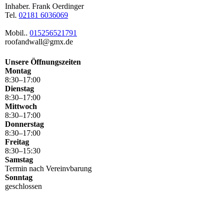
Inhaber. Frank Oerdinger
Tel.
02181 6036069
Mobil..
015256521791
roofandwall@gmx.de
Unsere Öffnungszeiten
Montag
8
:
30
–
17
:
00
Dienstag
8
:
30
–
17
:
00
Mittwoch
8
:
30
–
17
:
00
Donnerstag
8
:
30
–
17
:
00
Freitag
8
:
30
–
15
:
30
Samstag
Termin nach Vereinvbarung
Sonntag
geschlossen